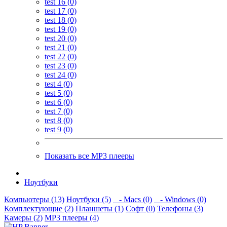
test 16 (0)
test 17 (0)
test 18 (0)
test 19 (0)
test 20 (0)
test 21 (0)
test 22 (0)
test 23 (0)
test 24 (0)
test 4 (0)
test 5 (0)
test 6 (0)
test 7 (0)
test 8 (0)
test 9 (0)
Показать все MP3 плееры
Ноутбуки
Компьютеры (13)
Ноутбуки (5)
- Macs (0)
- Windows (0)
Комплектующие (2)
Планшеты (1)
Софт (0)
Телефоны (3)
Камеры (2)
MP3 плееры (4)